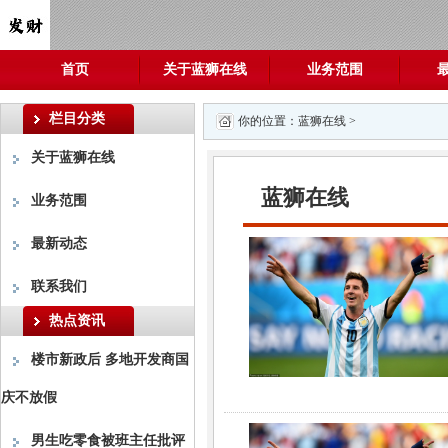
首页
关于蓝狮在线
业务范围
栏目分类
你的位置：
蓝狮在线
>
关于蓝狮在线
蓝狮在线
业务范围
最新动态
联系我们
热点资讯
楼市新政后 多地开发商国
庆不放假
男生吃零食被班主任批评