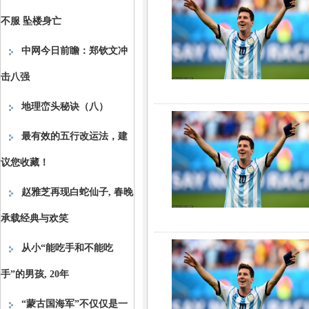
不服 坠楼身亡
中网今日前瞻：郑钦文冲
击八强
地理峦头秘诀（八）
最有效的五行改运法，建
议您收藏！
赵雅芝再现白蛇仙子, 春晚
承载经典与欢笑
从小“能吃手和不能吃
手”的男孩, 20年
“蒙古国海军”不仅仅是一